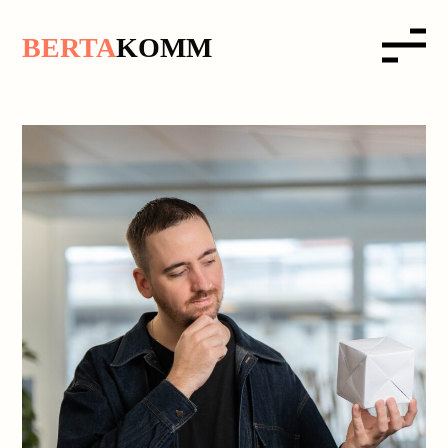
B
ERTA
K
OMM