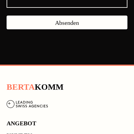
Absenden
B
ERTA
K
OMM
ANGEBOT