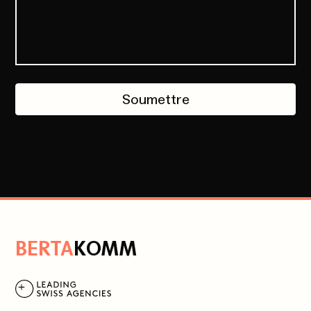
Soumettre
B
ERTA
K
OMM