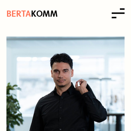
B
ERTA
K
OMM