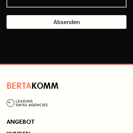
Absenden
B
ERTA
K
OMM
ANGEBOT