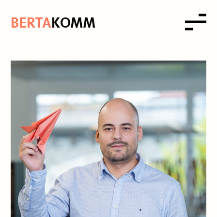
B
ERTA
K
OMM